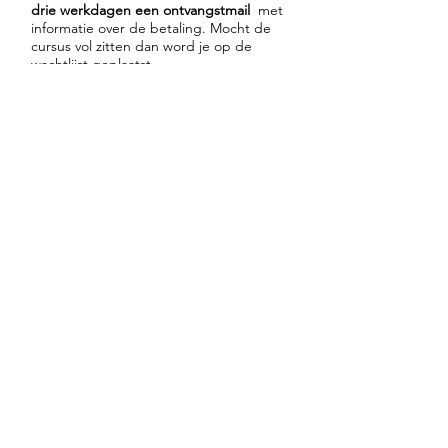
drie werkdagen een ontvangstmail
met
informatie over de betaling. Mocht de
cursus vol zitten dan word je op de
wachtlijst geplaatst.
Nb2:
geen bericht ontvangen ? Check je
spambox
en/of mail:
info@lieverlee.com
.
Helaas blijkt de mail soms in spamboxen
terecht te komen.